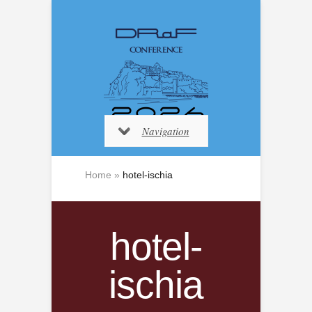
Navigation
Home
»
hotel-ischia
hotel-
ischia